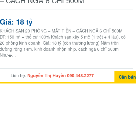
– CÁCH NGÃ 6 CHỈ 500M
Giá: 18 tỷ
KHÁCH SẠN 20 PHÒNG – MẶT TIỀN – CÁCH NGÃ 6 CHỈ 500M
DT: 150 m² – thổ cư 100% Khách sạn xây 5 mê (1 trệt + 4 lầu), có
20 phòng kinh doanh. Giá: 18 tỷ (còn thương lượng) Nằm trên
đường rộng 14m, kinh doanh nhộn nhịp, cách ngã 6 chỉ 500m
Như�...
Liên hệ:
Nguyễn Thị Huyền 090.448.2277
Cần bá