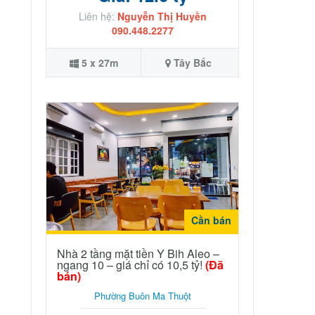
Liên hệ:
Nguyễn Thị Huyền
090.448.2277
5 x 27m
Tây Bắc
Cần bán
Nhà 2 tầng mặt tiền Y Bih Aleo –
ngang 10 – giá chỉ có 10,5 tỷ!
(Đã
bán)
Phường Buôn Ma Thuột