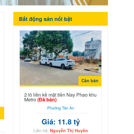
Bất động sản nổi bật
Cần bán
2 lô liền kề mặt tiền Nay Phao khu
Metro
(Đã bán)
Phường Tân An
n
Giá: 11.8 tỷ
Liên hệ:
Nguyễn Thị Huyền