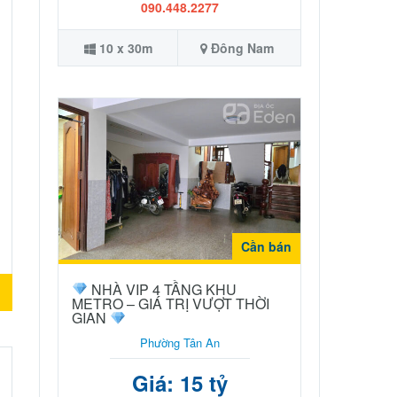
090.448.2277
10 x 30m
Đông Nam
Cần bán
NHÀ VIP 4 TẦNG KHU
n
METRO – GIÁ TRỊ VƯỢT THỜI
GIAN
Phường Tân An
Giá: 15 tỷ