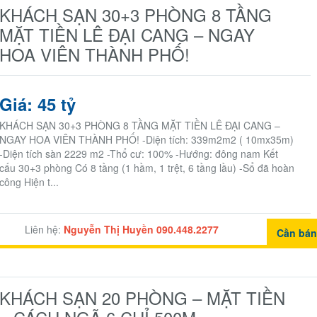
KHÁCH SẠN 30+3 PHÒNG 8 TẦNG
MẶT TIỀN LÊ ĐẠI CANG – NGAY
HOA VIÊN THÀNH PHỐ!
Giá: 45 tỷ
KHÁCH SẠN 30+3 PHÒNG 8 TẦNG MẶT TIỀN LÊ ĐẠI CANG –
NGAY HOA VIÊN THÀNH PHỐ! -Diện tích: 339m2m2 ( 10mx35m)
-Diện tích sàn 2229 m2 -Thổ cư: 100% -Hướng: đông nam Kết
cấu 30+3 phòng Có 8 tầng (1 hầm, 1 trệt, 6 tầng lầu) -Sổ đã hoàn
công Hiện t...
Liên hệ:
Nguyễn Thị Huyền 090.448.2277
Cần bá
KHÁCH SẠN 20 PHÒNG – MẶT TIỀN