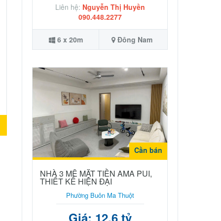
Liên hệ:
Nguyễn Thị Huyền
090.448.2277
6 x 20m
Đông Nam
n
Cần bán
NHÀ 3 MÊ MẶT TIỀN AMA PUI,
THIẾT KẾ HIỆN ĐẠI
Phường Buôn Ma Thuột
Giá: 12.6 tỷ