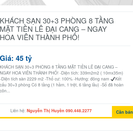
KHÁCH SẠN 30+3 PHÒNG 8 TẦNG
MẶT TIỀN LÊ ĐẠI CANG – NGAY
HOA VIÊN THÀNH PHỐ!
Giá: 45 tỷ
KHÁCH SẠN 30+3 PHÒNG 8 TẦNG MẶT TIỀN LÊ ĐẠI CANG –
NGAY HOA VIÊN THÀNH PHỐ! -Diện tích: 339m2m2 ( 10mx35m)
-Diện tích sàn 2229 m2 -Thổ cư: 100% -Hướng: đông nam
Kết
cấu 30+3 phòng Có 8 tầng (1 hầm, 1 trệt, 6 tầng lầu) -Sổ đã hoàn
côn...
Liên hệ:
Nguyễn Thị Huyền 090.448.2277
Cần bá