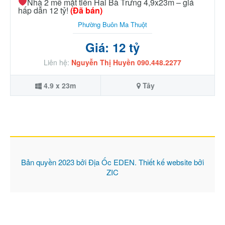
Nhà 2 mê mặt tiền Hai Bà Trưng 4,9x23m – giá
hấp dẫn 12 tỷ!
(Đã bán)
Phường Buôn Ma Thuột
Giá: 12 tỷ
Liên hệ:
Nguyễn Thị Huyền 090.448.2277
4.9 x 23m
Tây
Bản quyền 2023 bởi
Địa Ốc EDEN
. Thiết kế website bởi
ZIC