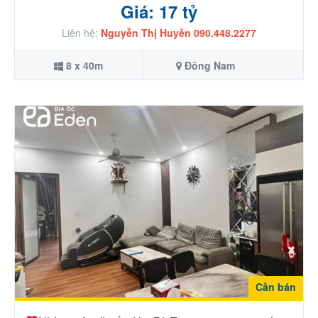
Giá: 17 tỷ
Liên hệ:
Nguyễn Thị Huyền 090.448.2277
8 x 40m
Đông Nam
Cần bán