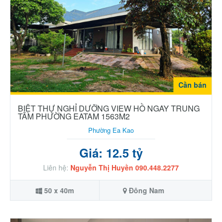
Cần bán
BIỆT THỰ NGHỈ DƯỠNG VIEW HỒ NGAY TRUNG
TÂM PHƯỜNG EATAM 1563M2
Phường Ea Kao
Giá: 12.5 tỷ
Liên hệ:
Nguyễn Thị Huyền 090.448.2277
50 x 40m
Đông Nam