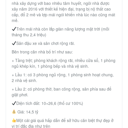
nhà xây dựng với bao nhiêu tâm huyết, ngôi nhà được
xây năm 2016 với thiết kế hiện đại, trạng bị nộ thất cao
cấp, đổ 2 mê và lợp mái ngói khiến nhà lúc nào cũng mát
mẻ.
Trên mái nhà còn lắp giàn năng lượng mặt trời (mỗi
tháng thu 2,4 triệu)
Sân đậu xe và sân chơi rộng rãi.
Bên trong căn nhà bố trí như sau:
+ Tầng trệt; phòng khách rộng rãi, nhiều cửa sổ, 1 phòng
ngủ khép kín, 1 phòng bếp và nhà vệ sinh.
+ Lầu 1: có 3 phòng ngủ rộng, 1 phòng sinh hoạt chung,
2 nhà vệ sinh.
+ Lầu 2: có phòng thờ, ban công rộng, sân phía sau để
giặt phơi.
Diện tích đất: 10×26,6 (thổ cư 100%)
Giá: 14,5 tỷ
Một cái giá quá hấp dẫn để sở hữu căn biệt thự đẹp ở
vị trí đắc địa như trên