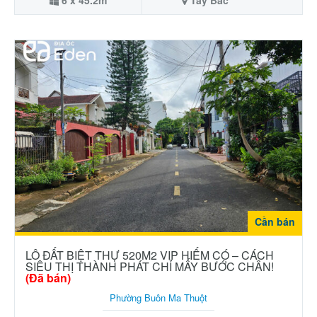
Cần bán
LÔ ĐẤT BIỆT THỰ 520M2 VIP HIẾM CÓ – CÁCH
SIÊU THỊ THÀNH PHÁT CHỈ MẤY BƯỚC CHÂN!
(Đã bán)
Phường Buôn Ma Thuột