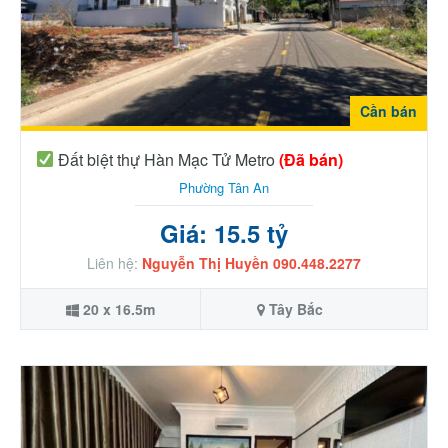
Cần bán
Đất biệt thự Hàn Mạc Tử Metro
(Đã bán)
Phường Tân An
Giá: 15.5 tỷ
Liên hệ:
Nguyễn Thị Huyền 090.448.2277
20 x 16.5m
Tây Bắc