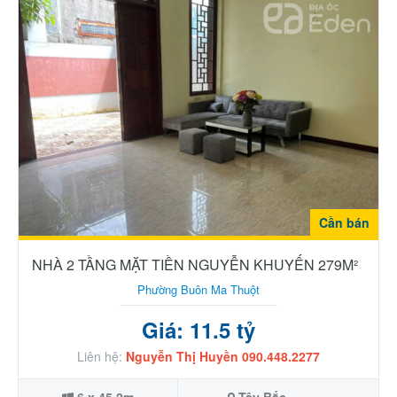
Cần bán
NHÀ 2 TẦNG MẶT TIỀN NGUYỄN KHUYẾN 279M²
Phường Buôn Ma Thuột
Giá: 11.5 tỷ
Liên hệ:
Nguyễn Thị Huyền 090.448.2277
6 x 45.2m
Tây Bắc