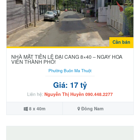
Cần bán
NHÀ MẶT TIỀN LÊ ĐẠI CANG 8×40 – NGAY HOA
VIÊN THÀNH PHỐ!
Phường Buôn Ma Thuột
Giá: 17 tỷ
Liên hệ:
Nguyễn Thị Huyền 090.448.2277
8 x 40m
Đông Nam