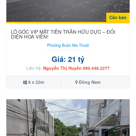
Cần bán
LÔ GÓC VIP MẶT TIỀN TRẦN HỮU DỰC – ĐỐI
DIỆN HOA VIÊN!
Phường Buôn Ma Thuột
Giá: 21 tỷ
Liên hệ:
Nguyễn Thị Huyền 090.448.2277
8 x 22m
Đông Nam