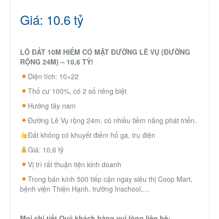
Giá: 10.6 tỷ
LÔ ĐẤT 10M HIẾM CÓ MẶT ĐƯỜNG LÊ VỤ (ĐƯỜNG
RỘNG 24M) – 10,6 TỶ!
Diện tích: 10×22
Thổ cư 100%, có 2 sổ riêng biệt
Hướng tây nam
Đường Lê Vụ rộng 24m, có nhiều tiềm năng phát triển.
Đất không có khuyết điểm hố ga, trụ điện
Giá: 10,6 tỷ
Vị trí rất thuận tiện kinh doanh
Trong bán kính 500 tiếp cận ngay siêu thị Coop Mart,
bệnh viện Thiện Hạnh, trường Inschool,…
Mọi chi tiết Quý khách hàng vui lòng liên hệ: