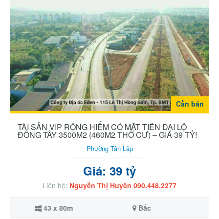
Cần bán
TÀI SẢN VIP RỘNG HIẾM CÓ MẶT TIỀN ĐẠI LỘ
ĐÔNG TÂY 3500M2 (460M2 THỔ CƯ) – GIÁ 39 TỶ!
Phường Tân Lập
Giá: 39 tỷ
Liên hệ:
Nguyễn Thị Huyền 090.448.2277
43 x 80m
Bắc