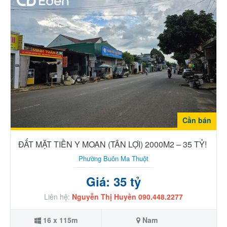
Cần bán
ĐẤT MẶT TIỀN Y MOAN (TÂN LỢI) 2000M2 – 35 TỶ!
Phường Buôn Ma Thuột
Giá: 35 tỷ
Liên hệ:
Nguyễn Thị Huyền 090.448.2277
16 x 115m
Nam