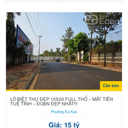
Cần bán
LÔ BIỆT THỰ ĐẸP 15X20 FULL THỔ – MẶT TIỀN
TUỆ TĨNH – ĐOẠN ĐẸP NHẤT!!!
Phường Ea Kao
Giá: 15 tỷ