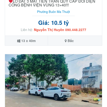
LÔ ĐẤT 3 MẶT TIỀN TRẦN QUÝ CÁP ĐỐI DIỆN
CỔNG BỆNH VIỆN VÙNG 13×40!!!
Phường Buôn Ma Thuột
Giá: 10.5 tỷ
Liên hệ:
Nguyễn Thị Huyền 090.448.2277
13 x 40m
Bắc