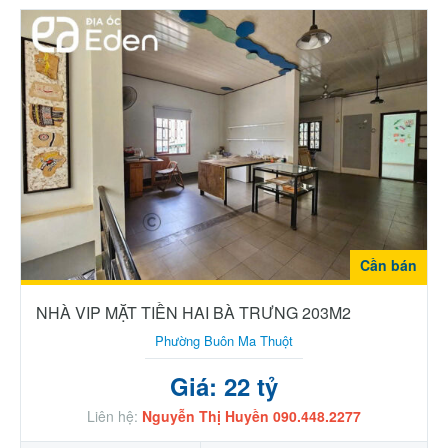
Cần bán
NHÀ VIP MẶT TIỀN HAI BÀ TRƯNG 203M2
Phường Buôn Ma Thuột
Giá: 22 tỷ
Liên hệ:
Nguyễn Thị Huyền 090.448.2277