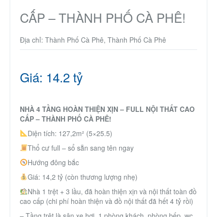
CẤP – THÀNH PHỐ CÀ PHÊ!
Địa chỉ: Thành Phố Cà Phê, Thành Phố Cà Phê
Giá: 14.2 tỷ
NHÀ 4 TẦNG HOÀN THIỆN XỊN – FULL NỘI THẤT CAO
CẤP – THÀNH PHỐ CÀ PHÊ!
Diện tích: 127,2m² (5×25.5)
Thổ cư full – sổ sẵn sang tên ngay
Hướng đông bắc
Giá: 14,2 tỷ (còn thương lượng nhẹ)
Nhà 1 trệt + 3 lầu, đã hoàn thiện xịn và nội thất toàn đồ
cao cấp (chi phí hoàn thiện và đồ nội thất đã hết 4 tỷ rồi)
– Tầng trệt là sân xe hơi, 1 phòng khách, phòng bếp, wc,