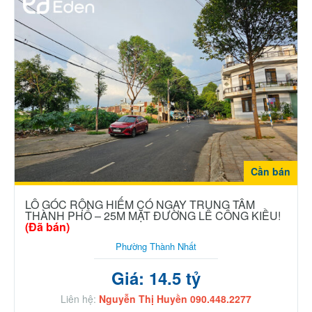
Cần bán
LÔ GÓC RỘNG HIẾM CÓ NGAY TRUNG TÂM
THÀNH PHỐ – 25M MẶT ĐƯỜNG LÊ CÔNG KIỀU!
(Đã bán)
Phường Thành Nhất
Giá: 14.5 tỷ
Liên hệ:
Nguyễn Thị Huyền 090.448.2277