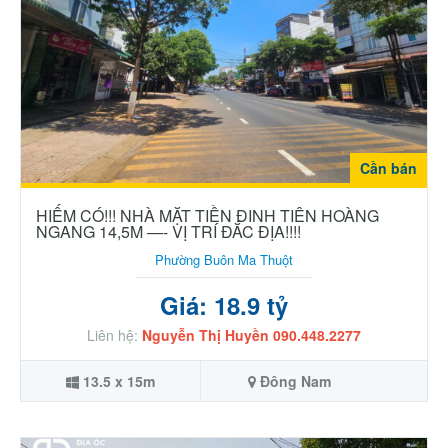
Cần bán
HIẾM CÓ!!! NHÀ MẶT TIỀN ĐINH TIÊN HOÀNG
NGANG 14,5M —- VỊ TRÍ ĐẮC ĐỊA!!!!
Phường Buôn Ma Thuột
Giá: 18.9 tỷ
Liên hệ:
Nguyễn Thị Huyền 090.448.2277
13.5 x 15m
Đông Nam