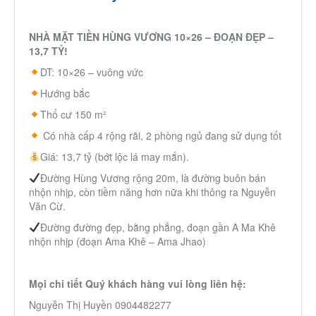
NHÀ MẶT TIỀN HÙNG VƯƠNG 10×26 – ĐOẠN ĐẸP –
13,7 TỶ!
DT: 10×26 – vuông vức
Hướng bắc
Thổ cư 150 m²
Có nhà cấp 4 rộng rãi, 2 phòng ngủ đang sử dụng tốt
Giá: 13,7 tỷ (bớt lộc lá may mắn).
Đường Hùng Vương rộng 20m, là đường buôn bán
nhộn nhịp, còn tiềm năng hơn nữa khi thông ra Nguyễn
Văn Cừ.
Đường đường đẹp, bằng phẳng, đoạn gần A Ma Khê
nhộn nhịp (đoạn Ama Khê – Ama Jhao)
Mọi chi tiết Quý khách hàng vui lòng liên hệ:
Nguyễn Thị Huyền 0904482277