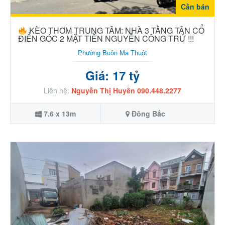
Cần bán
KÈO THƠM TRUNG TÂM: NHÀ 3 TẦNG TÂN CỔ
ĐIỂN GÓC 2 MẶT TIỀN NGUYỄN CÔNG TRỨ !!!
Phường Buôn Ma Thuột
Giá: 17 tỷ
Liên hệ:
Nguyễn Thị Huyền 090.448.2277
7.6 x 13m
Đông Bắc