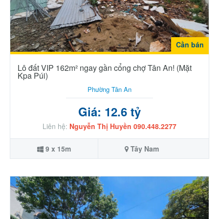
Cần bán
Lô đất VIP 162m² ngay gần cổng chợ Tân An! (Mặt
Kpa Púi)
Phường Tân An
Giá: 12.6 tỷ
Liên hệ:
Nguyễn Thị Huyền 090.448.2277
9 x 15m
Tây Nam