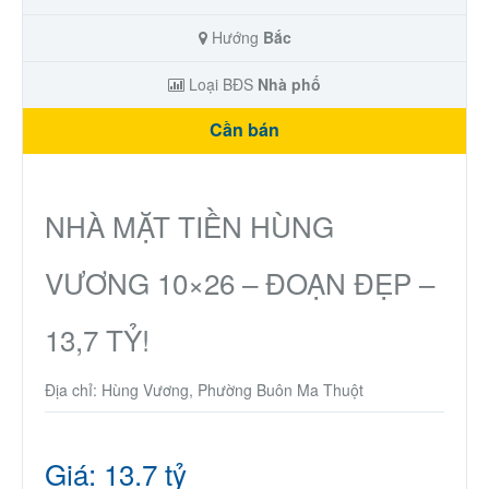
Hướng
Bắc
Loại BĐS
Nhà phố
Cần bán
NHÀ MẶT TIỀN HÙNG
VƯƠNG 10×26 – ĐOẠN ĐẸP –
13,7 TỶ!
Địa chỉ: Hùng Vương, Phường Buôn Ma Thuột
Giá: 13.7 tỷ