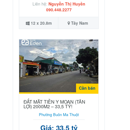
Liên hệ:
Nguyễn Thị Huyền
090.448.2277
12 x 20.8m
Tây Nam
Cần bán
ĐẤT MẶT TIỀN Y MOAN (TÂN
LỢI) 2000M2 – 33,5 TỶ!
Phường Buôn Ma Thuột
Giá: 33.5 tỷ