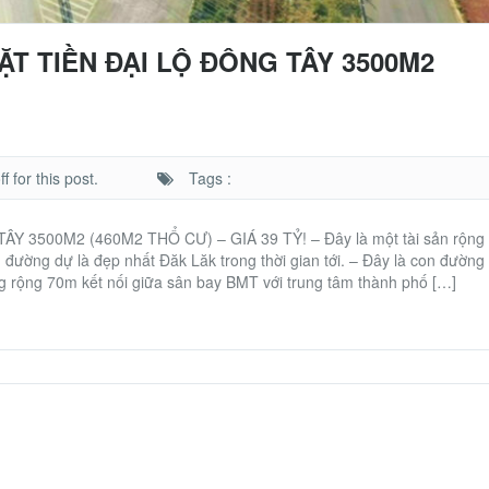
ẶT TIỀN ĐẠI LỘ ĐÔNG TÂY 3500M2
 for this post.
Tags :
 3500M2 (460M2 THỔ CƯ) – GIÁ 39 TỶ! – Đây là một tài sản rộng
ường dự là đẹp nhất Đăk Lăk trong thời gian tới. – Đây là con đường
g rộng 70m kết nối giữa sân bay BMT với trung tâm thành phố […]