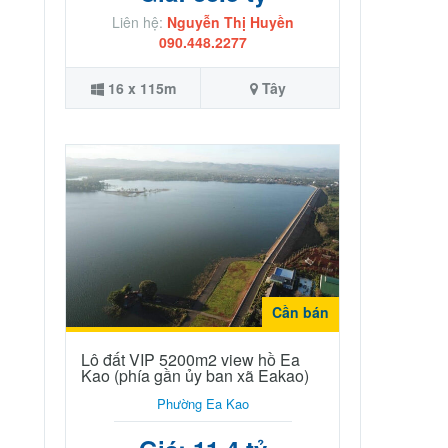
Liên hệ:
Nguyễn Thị Huyền
090.448.2277
16 x 115m
Tây
Cần bán
Lô đất VIP 5200m2 view hồ Ea
Kao (phía gần ủy ban xã Eakao)
Phường Ea Kao