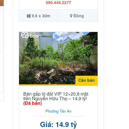
090.448.2277
9.6 x 30m
Đông
Cần bán
Bán gấp lô đất VIP 12×20,8 mặt
tiền Nguyễn Hữu Thọ – 14,9 tỷ!
(Đã bán)
Phường Tân An
Giá: 14.9 tỷ