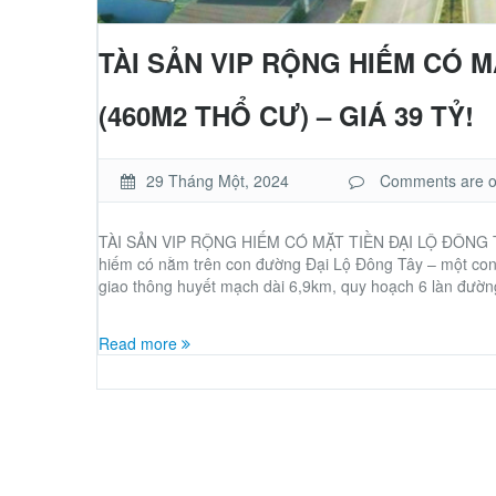
TÀI SẢN VIP RỘNG HIẾM CÓ M
(460M2 THỔ CƯ) – GIÁ 39 TỶ!
29 Tháng Một, 2024
Comments are off
TÀI SẢN VIP RỘNG HIẾM CÓ MẶT TIỀN ĐẠI LỘ ĐÔNG TÂY
hiếm có nằm trên con đường Đại Lộ Đông Tây – một con đ
giao thông huyết mạch dài 6,9km, quy hoạch 6 làn đườn
Read more