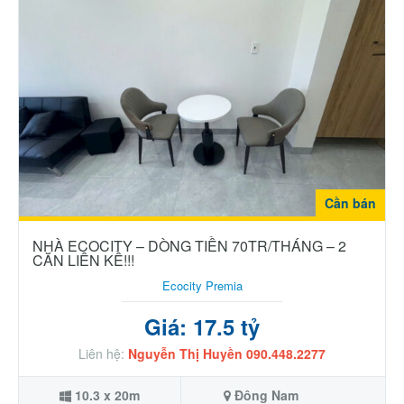
Cần bán
NHÀ ECOCITY – DÒNG TIỀN 70TR/THÁNG – 2
CĂN LIỀN KỀ!!!
Ecocity Premia
Giá: 17.5 tỷ
Liên hệ:
Nguyễn Thị Huyền 090.448.2277
10.3 x 20m
Đông Nam