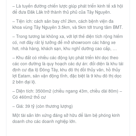
– Là tuyến đường chiến lược giúp phát triển kinh tế xã hội
để đưa Đăk Lăk trở thành thủ phủ của Tây Nguyên.
– Tiện ích: cách sân bay chỉ 2km, cách bệnh viện đa
khoa vùng Tây Nguyên 3.5km, và 5km tới trung tâm BMT.
– Trong tương lai không xa, với lợi thế diện tích rộng hiếm
có, nơi đây rất lý tưởng để mở showroom các hãng xe
hơi, nhà hàng, khách sạn, khu nghỉ dưỡng cao cấp, …
– Khu đất có nhiều các động lực phát triển khi dọc theo
các con đường là quy hoạch các dự án: đối diện là khu tái
định cư địa lộ Đông Tây, khu đô thị đồi thủy văn, hồ thủy
lợi Eatam, sân vận động tỉnh, đặc biệt là 9 khu đô thị dọc
2 bên đại lộ.
– Diện tích: 3500m2 (chiều ngang 43m, chiều dài 80m) –
Có 460m2 thổ cư
– Giá: 39 tỷ (còn thương lượng)
Một tài sản lớn xứng đáng sở hữu để làm bệ phóng kinh
doanh cho các doanh nghiệp lớn.