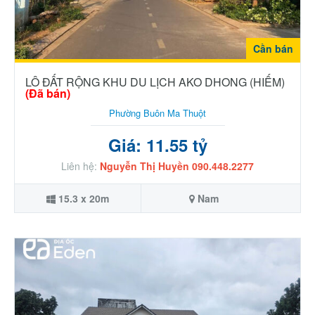
Cần bán
LÔ ĐẤT RỘNG KHU DU LỊCH AKO DHONG (HIẾM)
(Đã bán)
Phường Buôn Ma Thuột
Giá: 11.55 tỷ
Liên hệ:
Nguyễn Thị Huyền 090.448.2277
15.3 x 20m
Nam