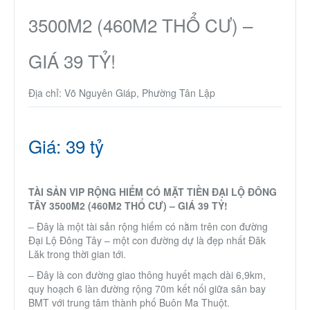
3500M2 (460M2 THỔ CƯ) –
GIÁ 39 TỶ!
Địa chỉ: Võ Nguyên Giáp, Phường Tân Lập
Giá: 39 tỷ
TÀI SẢN VIP RỘNG HIẾM CÓ MẶT TIỀN ĐẠI LỘ ĐÔNG
TÂY 3500M2 (460M2 THỔ CƯ) – GIÁ 39 TỶ!
– Đây là một tài sản rộng hiếm có nằm trên con đường
Đại Lộ Đông Tây – một con đường dự là đẹp nhất Đăk
Lăk trong thời gian tới.
– Đây là con đường giao thông huyết mạch dài 6,9km,
quy hoạch 6 làn đường rộng 70m kết nối giữa sân bay
BMT với trung tâm thành phố Buôn Ma Thuột.