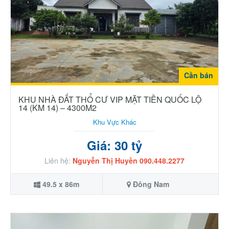
Cần bán
KHU NHÀ ĐẤT THỔ CƯ VIP MẶT TIỀN QUỐC LỘ
14 (KM 14) – 4300M2
Khu Vực Khác
Giá: 30 tỷ
Liên hệ:
Nguyễn Thị Huyền 090.448.2277
49.5 x 86m
Đông Nam