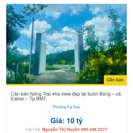
Cần bán
Cần bán Nông Trại 4ha view đẹp tại buôn Bông – xã
Eakao – Tp BMT.
Phường Ea Kao
Giá: 10 tỷ
Liên hệ:
Nguyễn Thị Huyền 090.448.2277