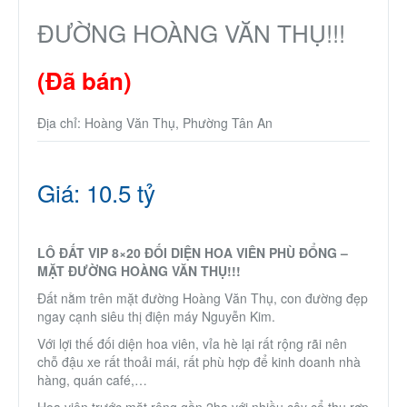
ĐƯỜNG HOÀNG VĂN THỤ!!!
(Đã bán)
Địa chỉ: Hoàng Văn Thụ, Phường Tân An
Giá: 10.5 tỷ
LÔ ĐẤT VIP 8×20 ĐỐI DIỆN HOA VIÊN PHÙ ĐỔNG –
MẶT ĐƯỜNG HOÀNG VĂN THỤ!!!
Đất nằm trên mặt đường Hoàng Văn Thụ, con đường đẹp
ngay cạnh siêu thị điện máy Nguyễn Kim.
Với lợi thế đối diện hoa viên, vỉa hè lại rất rộng rãi nên
chỗ đậu xe rất thoải mái, rất phù hợp để kinh doanh nhà
hàng, quán café,…
Hoa viên trước mặt rộng gần 2ha với nhiều cây cổ thụ rợp