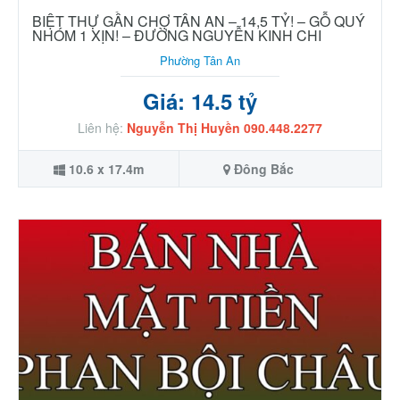
BIỆT THỰ GẦN CHỢ TÂN AN – 14,5 TỶ! – GỖ QUÝ
NHÓM 1 XỊN! – ĐƯỜNG NGUYỄN KINH CHI
Phường Tân An
Giá: 14.5 tỷ
Liên hệ:
Nguyễn Thị Huyền 090.448.2277
10.6 x 17.4m
Đông Bắc