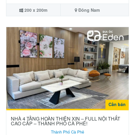
200 x 200m
Đông Nam
Cần bán
NHÀ 4 TẦNG HOÀN THIỆN XỊN – FULL NỘI THẤT
CAO CẤP – THÀNH PHỐ CÀ PHÊ!
Thành Phố Cà Phê