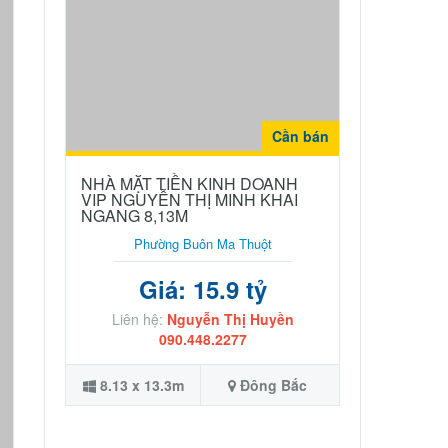
Cần bán
NHÀ MẶT TIỀN KINH DOANH
VIP NGUYỄN THỊ MINH KHAI
NGANG 8,13M
Phường Buôn Ma Thuột
Giá: 15.9 tỷ
Liên hệ:
Nguyễn Thị Huyền
090.448.2277
8.13 x 13.3m
Đông Bắc