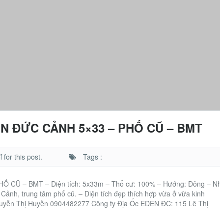
 ĐỨC CẢNH 5×33 – PHỐ CŨ – BMT
for this post.
Tags :
Ũ – BMT – Diện tích: 5x33m – Thổ cư: 100% – Hướng: Đông – N
Cảnh, trung tâm phố cũ. – Diện tích đẹp thích hợp vừa ở vừa kinh
 Nguyễn Thị Huyền 0904482277 Công ty Địa Ốc EDEN ĐC: 115 Lê Thị