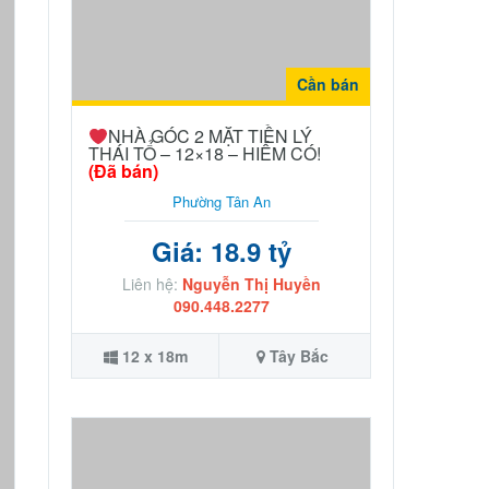
Cần bán
NHÀ GÓC 2 MẶT TIỀN LÝ
THÁI TỔ – 12×18 – HIẾM CÓ!
(Đã bán)
Phường Tân An
Giá: 18.9 tỷ
Liên hệ:
Nguyễn Thị Huyền
090.448.2277
12 x 18m
Tây Bắc