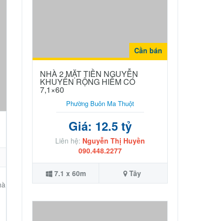
Cần bán
NHÀ 2 MẶT TIỀN NGUYỄN
KHUYẾN RỘNG HIẾM CÓ
7,1×60
Phường Buôn Ma Thuột
Giá: 12.5 tỷ
Liên hệ:
Nguyễn Thị Huyền
090.448.2277
7.1 x 60m
Tây
hà