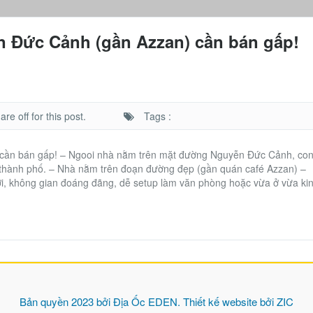
n Đức Cảnh (gần Azzan) cần bán gấp!
e off for this post.
Tags :
 cần bán gấp! – Ngooi nhà nằm trên mặt đường Nguyễn Đức Cảnh, co
 thành phố. – Nhà nằm trên đoạn đường đẹp (gần quán café Azzan) –
i, không gian đoáng đãng, dễ setup làm văn phòng hoặc vừa ở vừa ki
Bản quyền 2023 bởi
Địa Ốc EDEN
. Thiết kế website bởi
ZIC