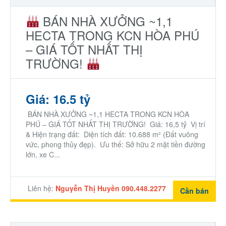
BÁN NHÀ XƯỞNG ~1,1
HECTA TRONG KCN HÒA PHÚ
– GIÁ TỐT NHẤT THỊ
TRƯỜNG!
Giá: 16.5 tỷ
​ BÁN NHÀ XƯỞNG ~1,1 HECTA TRONG KCN HÒA
PHÚ – GIÁ TỐT NHẤT THỊ TRƯỜNG! Giá: 16,5 tỷ ​ Vị trí
& Hiện trạng đất: ​ Diện tích đất: 10.688 m² (Đất vuông
vức, phong thủy đẹp). ​ Ưu thế: Sở hữu 2 mặt tiền đường
lớn, xe C...
Liên hệ:
Nguyễn Thị Huyền 090.448.2277
Cần bán