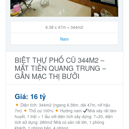
6.38 x 47m = 344m2
Nam
BIỆT THỰ PHỐ CŨ 344M2 –
MẶT TIỀN QUANG TRUNG –
GẦN MẠC THỊ BƯỞI
Giá: 16 tỷ
Diện tích: 344m2 (ngang 6.38m, dài 47m, nở hậu
7m)
Thổ cư 100%
Hướng nam
Nhà xây rất tâm
huyết, 1 trệt + 1 lầu với diện tích xây dựng: 7×20, diện
tích sử dụng: 280m2 Nhà có sân rất lớn, 1 phòng
khách, 1 phòng bếp, 4 phòng...