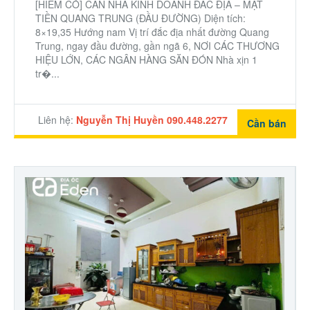
[HIẾM CÓ] CĂN NHÀ KINH DOANH ĐẮC ĐỊA – MẶT
TIỀN QUANG TRUNG (ĐẦU ĐƯỜNG) Diện tích:
8×19,35 Hướng nam Vị trí đắc địa nhất đường Quang
Trung, ngay đầu đường, gần ngã 6, NƠI CÁC THƯƠNG
HIỆU LỚN, CÁC NGÂN HÀNG SĂN ĐÓN Nhà xịn 1
tr�...
Liên hệ:
Nguyễn Thị Huyền 090.448.2277
Cần bán