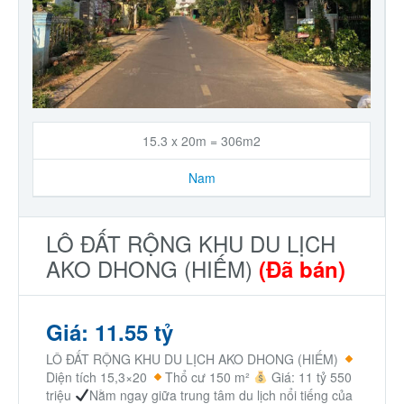
15.3 x 20m = 306m2
Nam
LÔ ĐẤT RỘNG KHU DU LỊCH
AKO DHONG (HIẾM)
(Đã bán)
Giá: 11.55 tỷ
LÔ ĐẤT RỘNG KHU DU LỊCH AKO DHONG (HIẾM)
Diện tích 15,3×20
Thổ cư 150 m²
Giá: 11 tỷ 550
triệu
Nằm ngay giữa trung tâm du lịch nổi tiếng của