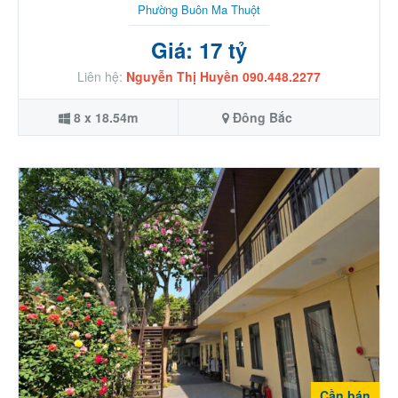
Phường Buôn Ma Thuột
Giá: 17 tỷ
Liên hệ:
Nguyễn Thị Huyền 090.448.2277
8 x 18.54m
Đông Bắc
Cần bán