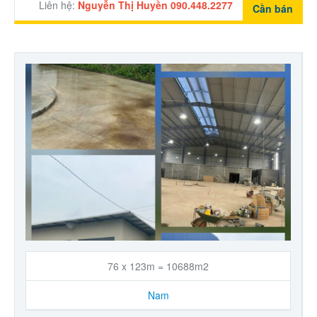
Liên hệ:
Nguyễn Thị Huyền 090.448.2277
Cần bán
76 x 123m = 10688m2
Nam