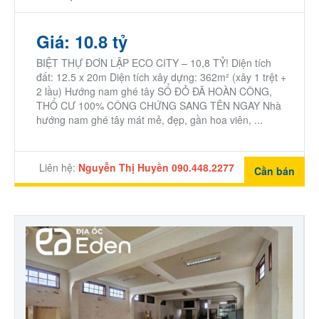
Giá: 10.8 tỷ
BIỆT THỰ ĐƠN LẬP ECO CITY – 10,8 TỶ! Diện tích
đất: 12.5 x 20m Diện tích xây dựng: 362m² (xây 1 trệt +
2 lầu) Hướng nam ghé tây SỔ ĐỎ ĐÃ HOÀN CÔNG,
THỔ CƯ 100% CÔNG CHỨNG SANG TÊN NGAY Nhà
hướng nam ghé tây mát mẻ, đẹp, gần hoa viên, ...
Liên hệ:
Nguyễn Thị Huyền 090.448.2277
Cần bán