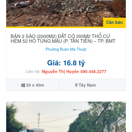
Cần bán
BÁN 2 SÀO (2000M2) ĐẤT CÓ 300M2 THỔ CƯ
HẺM 52 HỒ TÙNG MẬU (P. TÂN TIẾN) – TP. BMT
Phường Buôn Ma Thuột
Giá: 16.8 tỷ
Liên hệ:
Nguyễn Thị Huyền 090.448.2277
50 x 40m
Tây Nam