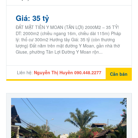
Giá: 35 tỷ
ĐẤT MẶT TIỀN Y MOAN (TÂN LỢI) 2000M2 – 35 TỶ!
DT: 2000m2 (chiều ngang 16m, chiều dài 115m) Pháp
lý: thổ cư 300m2 Hướng tây Giá: 35 tỷ (còn thương
lượng) Đất nằm trên mặt đường Y Moan, gần nhà thờ
Giuse, phường Tân Lợi Đường Y Moan rộn...
Liên hệ:
Nguyễn Thị Huyền 090.448.2277
Cần bán