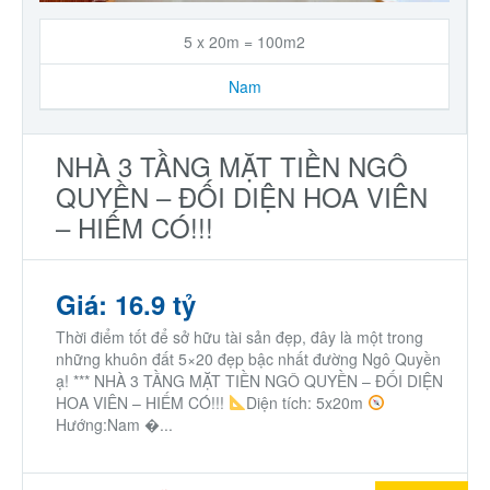
5 x 20m = 100m2
Nam
NHÀ 3 TẦNG MẶT TIỀN NGÔ
QUYỀN – ĐỐI DIỆN HOA VIÊN
– HIẾM CÓ!!!
Giá: 16.9 tỷ
Thời điểm tốt để sở hữu tài sản đẹp, đây là một trong
những khuôn đất 5×20 đẹp bậc nhất đường Ngô Quyền
ạ! *** NHÀ 3 TẦNG MẶT TIỀN NGÔ QUYỀN – ĐỐI DIỆN
HOA VIÊN – HIẾM CÓ!!!
Diện tích: 5x20m
Hướng:Nam �...