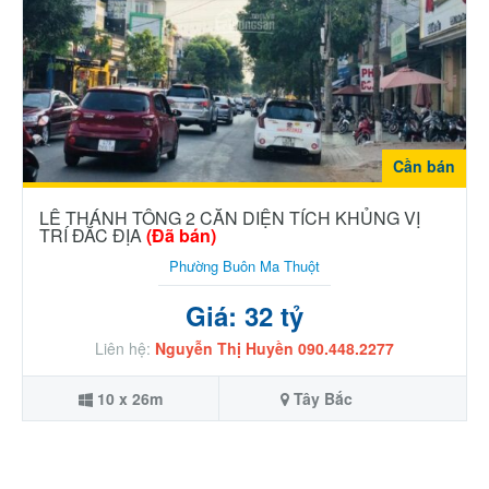
Cần bán
LÊ THÁNH TÔNG 2 CĂN DIỆN TÍCH KHỦNG VỊ
TRÍ ĐẮC ĐỊA
(Đã bán)
Phường Buôn Ma Thuột
Giá: 32 tỷ
Liên hệ:
Nguyễn Thị Huyền 090.448.2277
10 x 26m
Tây Bắc