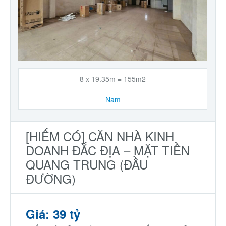
8 x 19.35m = 155m2
Nam
[HIẾM CÓ] CĂN NHÀ KINH
DOANH ĐẮC ĐỊA – MẶT TIỀN
QUANG TRUNG (ĐẦU
ĐƯỜNG)
Giá: 39 tỷ