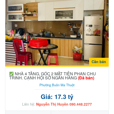
Cần bán
NHÀ 4 TẦNG, GÓC 2 MẶT TIỀN PHAN CHU
TRINH. CẠNH HỘI SỞ NGÂN HÀNG
(Đã bán)
Phường Buôn Ma Thuột
Giá: 17.3 tỷ
Liên hệ:
Nguyễn Thị Huyền 090.448.2277