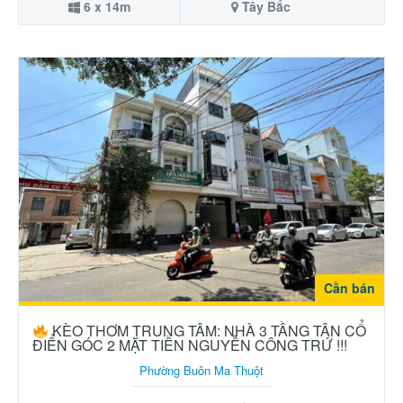
6 x 14m
Tây Bắc
Cần bán
KÈO THƠM TRUNG TÂM: NHÀ 3 TẦNG TÂN CỔ
ĐIỂN GÓC 2 MẶT TIỀN NGUYỄN CÔNG TRỨ !!!
Phường Buôn Ma Thuột