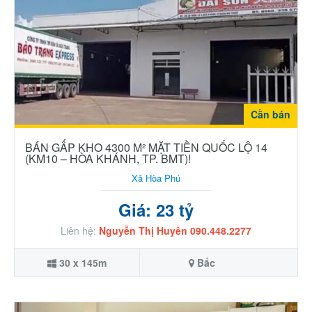
Cần bán
BÁN GẤP KHO 4300 M² MẶT TIỀN QUỐC LỘ 14
(KM10 – HÒA KHÁNH, TP. BMT)!
Xã Hòa Phú
Giá: 23 tỷ
Liên hệ:
Nguyễn Thị Huyền 090.448.2277
30 x 145m
Bắc