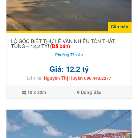
Cần bán
LÔ GÓC BIỆT THỰ LÊ VĂN NHIỄU TÔN THẤT
TÙNG – 12,2 TỶ!
(Đã bán)
Phường Tân An
Giá: 12.2 tỷ
Liên hệ:
Nguyễn Thị Huyền 090.448.2277
10 x 22m
Đông Bắc